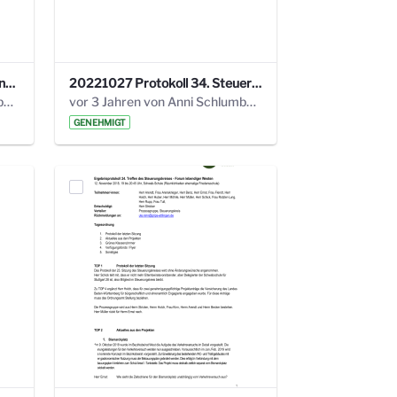
220113 Protokoll 32. Steuerungskreis.pdf
20221027 Protokoll 34. Steuerungskreis.pdf
vor 2 Jahren von Anni Schlumberger
vor 3 Jahren von Anni Schlumberger
GENEHMIGT