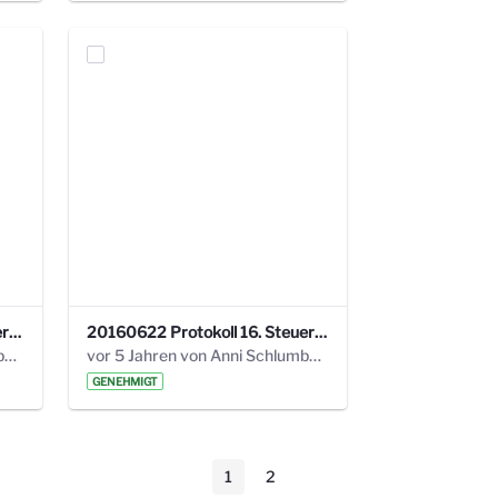
20160928 Protokoll 17. Steuerungskreis.pdf
20160622 Protokoll 16. Steuerungskreis.pdf
vor 5 Jahren von Anni Schlumberger
vor 5 Jahren von Anni Schlumberger
GENEHMIGT
1
2
Seite
Seite