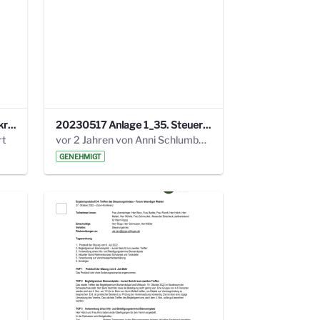
24_4_3 Protokoll Steuerungskreis.pdf
20230517 Anlage 1_35. Steuerungskreis.pdf
rt
vor 2 Jahren von Anni Schlumberger
GENEHMIGT