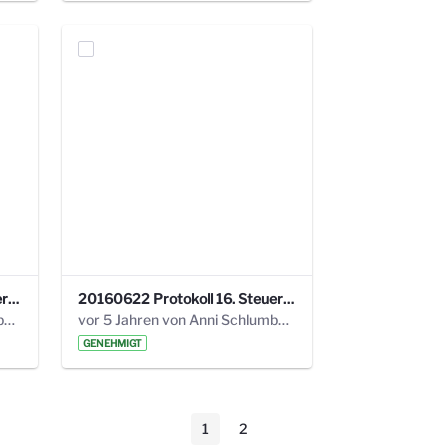
20160928 Protokoll 17. Steuerungskreis.pdf
20160622 Protokoll 16. Steuerungskreis.pdf
vor 5 Jahren von Anni Schlumberger
vor 5 Jahren von Anni Schlumberger
GENEHMIGT
1
2
Seite
Seite