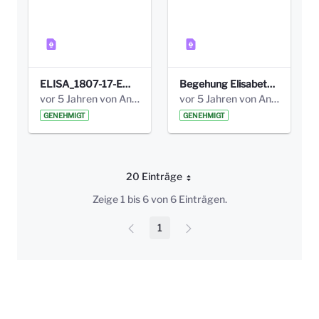
ELISA_1807-17-EW_BEZIRK-kl_compressed.pdf
Begehung Elisabethenanlage 1.8.17_Protokoll .pdf
vor 5 Jahren von Anni Schlumberger
vor 5 Jahren von Anni Schlumberger
GENEHMIGT
GENEHMIGT
20 Einträge
Pro Seite
Zeige 1 bis 6 von 6 Einträgen.
1
Seite