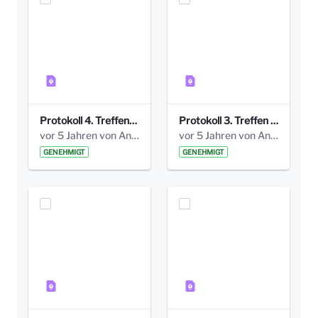
Protokoll 4. Treffen_20141113 AG Bismarckplatz.pdf
Protokoll 3. Treffen 20141016 AG Bismarckplatz.pdf
vor 5 Jahren von Anni Schlumberger
vor 5 Jahren von Anni Schlumberger
GENEHMIGT
GENEHMIGT