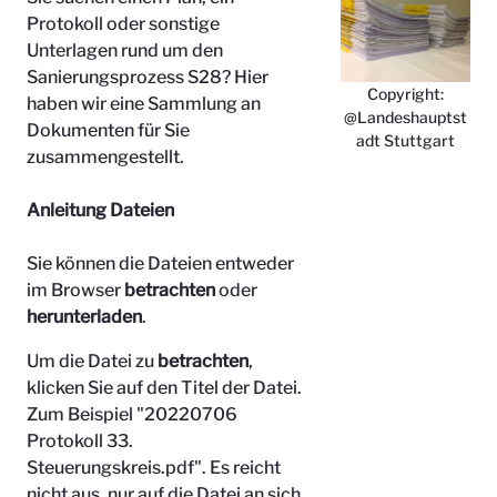
Protokoll oder sonstige
Unterlagen rund um den
Sanierungsprozess S28? Hier
Copyright:
haben wir eine Sammlung an
@Landeshauptst
Dokumenten für Sie
adt Stuttgart
zusammengestellt.
Anleitung Dateien
Sie können die Dateien entweder
im Browser
betrachten
oder
herunterladen
.
Um die Datei zu
betrachten
,
klicken Sie auf den Titel der Datei.
Zum Beispiel "
20220706
Protokoll 33.
Steuerungskreis.pdf". Es reicht
nicht aus, nur auf die Datei an sich