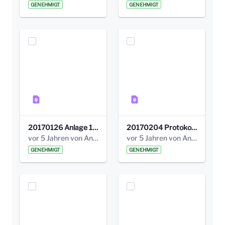
GENEHMIGT
GENEHMIGT
20170126 Anlage 1_Kinderbeteiligung_Olga_Areal_Auswertung.pdf
20170204 Protokoll Workshop 2 Promenade Schloßstraße .pdf
vor 5 Jahren von Anni Schlumberger
vor 5 Jahren von Anni Schlumberger
GENEHMIGT
GENEHMIGT