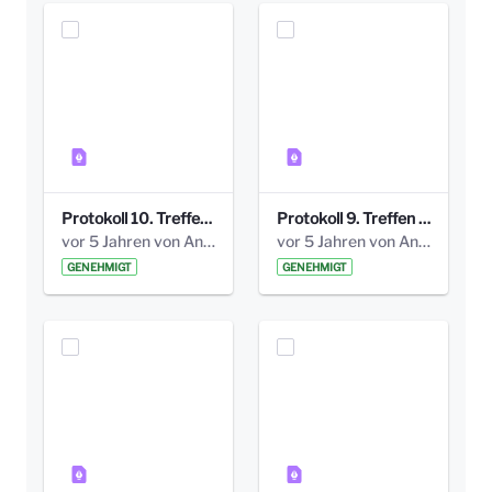
Protokoll 10. Treffen 20150720 AG Bismarckplatz.pdf
Protokoll 9. Treffen 20150528 AG Bismarckplatz.pdf
vor 5 Jahren von Anni Schlumberger
vor 5 Jahren von Anni Schlumberger
GENEHMIGT
GENEHMIGT