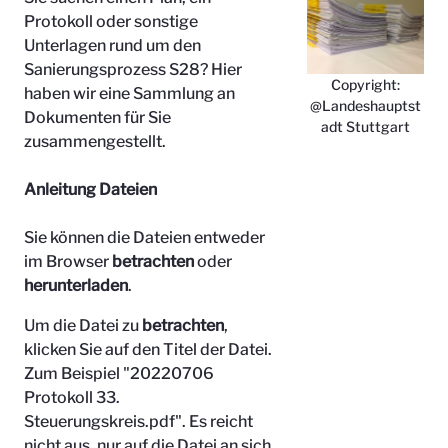
Protokoll oder sonstige
Unterlagen rund um den
Sanierungsprozess S28? Hier
Copyright:
haben wir eine Sammlung an
@Landeshauptst
Dokumenten für Sie
adt Stuttgart
zusammengestellt.
Anleitung Dateien
Sie können die Dateien entweder
im Browser
betrachten
oder
herunterladen
.
Um die Datei zu
betrachten
,
klicken Sie auf den Titel der Datei.
Zum Beispiel "
20220706
Protokoll 33.
Steuerungskreis.pdf". Es reicht
nicht aus, nur auf die Datei an sich