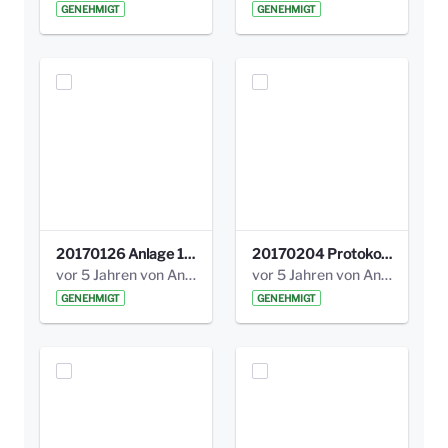
GENEHMIGT
GENEHMIGT
20170126 Anlage 1_Kinderbeteiligung_Olga_Areal_Auswertung.pdf
20170204 Protokoll Workshop 2 Promenade Schloßstraße .pdf
vor 5 Jahren von Anni Schlumberger
vor 5 Jahren von Anni Schlumberger
GENEHMIGT
GENEHMIGT