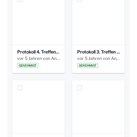
Protokoll 4. Treffen_20141113 AG Bismarckplatz.pdf
Protokoll 3. Treffen 20141016 AG Bismarckplatz.pdf
vor 5 Jahren von Anni Schlumberger
vor 5 Jahren von Anni Schlumberger
GENEHMIGT
GENEHMIGT