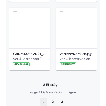
GRDrs1320-2021_Anlage_Abschlussbericht des Verkehrsversuchs am Bismarckplatz_klein.pdf
verkehrsversuch.jpg
vor 4 Jahren von Elisa Söll
vor 4 Jahren von Anni Schlumberger
GENEHMIGT
GENEHMIGT
8 Einträge
Pro Seite
Zeige 1 bis 8 von 20 Einträgen.
1
2
3
Seite
Seite
Seite