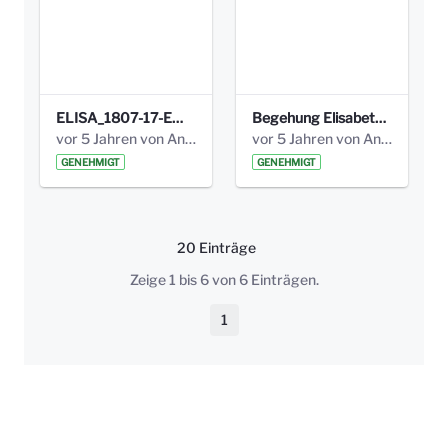
ELISA_1807-17-EW_BEZIRK-kl_compressed.pdf
Begehung Elisabethenanlage 1.8.17_Protokoll .pdf
vor 5 Jahren von Anni Schlumberger
vor 5 Jahren von Anni Schlumberger
GENEHMIGT
GENEHMIGT
20 Einträge
Pro Seite
Zeige 1 bis 6 von 6 Einträgen.
1
Seite