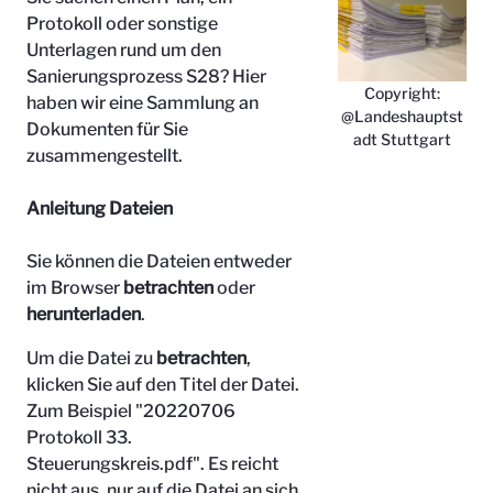
Protokoll oder sonstige
Unterlagen rund um den
Sanierungsprozess S28? Hier
Copyright:
haben wir eine Sammlung an
@Landeshauptst
Dokumenten für Sie
adt Stuttgart
zusammengestellt.
Anleitung Dateien
Sie können die Dateien entweder
im Browser
betrachten
oder
herunterladen
.
Um die Datei zu
betrachten
,
klicken Sie auf den Titel der Datei.
Zum Beispiel "
20220706
Protokoll 33.
Steuerungskreis.pdf". Es reicht
nicht aus, nur auf die Datei an sich