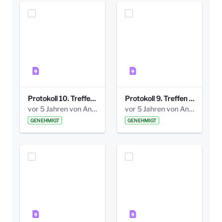
Protokoll 10. Treffen 20150720 AG Bismarckplatz.pdf
Protokoll 9. Treffen 20150528 AG Bismarckplatz.pdf
vor 5 Jahren von Anni Schlumberger
vor 5 Jahren von Anni Schlumberger
GENEHMIGT
GENEHMIGT