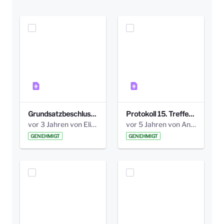
Grundsatzbeschluss Bismarckplatz_440_2021.pdf
Protokoll 15. Treffen 20161006 AG Bismarckplatz.pdf
vor 3 Jahren von Elisa Söll
vor 5 Jahren von Anni Schlumberger
GENEHMIGT
GENEHMIGT