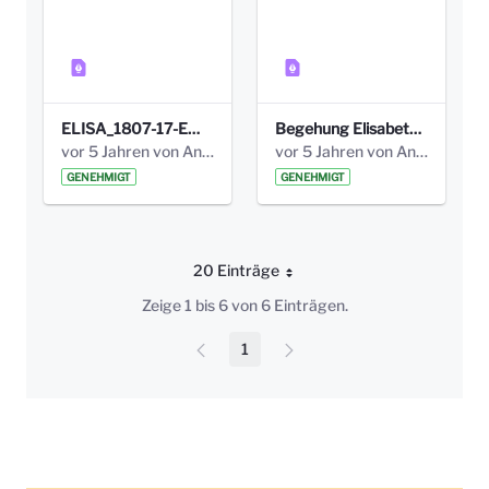
ELISA_1807-17-EW_BEZIRK-kl_compressed.pdf
Begehung Elisabethenanlage 1.8.17_Protokoll .pdf
vor 5 Jahren von Anni Schlumberger
vor 5 Jahren von Anni Schlumberger
GENEHMIGT
GENEHMIGT
20 Einträge
Pro Seite
Zeige 1 bis 6 von 6 Einträgen.
1
Seite