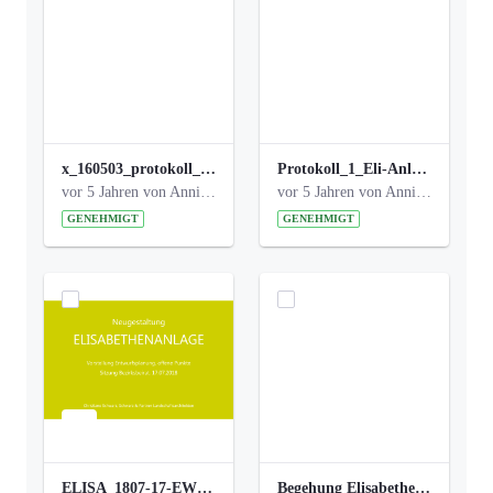
x_160503_protokoll_infoabend.pdf
Protokoll_1_Eli-Anlage_final.pdf
vor 5 Jahren von Anni Schlumberger
vor 5 Jahren von Anni Schlumberger
GENEHMIGT
GENEHMIGT
ELISA_1807-17-EW_BEZIRK-kl_compressed.pdf
Begehung Elisabethenanlage 1.8.17_Protokoll .pdf