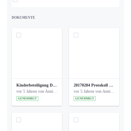
DOKUMENTE
Kinderbeteiligung Dez. 17 _Abstimmung Klettergerüst.pdf
20170204 Protokoll Workshop 2 Promenade Schloßstraße (1).pdf
vor 5 Jahren von Anni Schlumberger
vor 5 Jahren von Anni Schlumberger
GENEHMIGT
GENEHMIGT