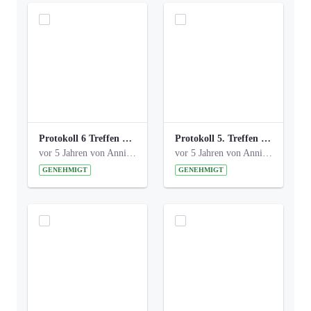
Protokoll 6 Treffen 20150205 AG Bismarckplatz.pdf
Protokoll 5. Treffen 20141208 AG Bismarkplatz.pdf
vor 5 Jahren von Anni Schlumberger
vor 5 Jahren von Anni Schlumberger
GENEHMIGT
GENEHMIGT