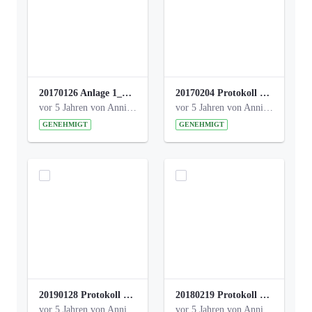
20170126 Anlage 1_Kinderbeteiligung_Olga_Areal_Auswertung.pdf
20170204 Protokoll Workshop 2 Promenade Schloßstraße .pdf
vor 5 Jahren von Anni Schlumberger
vor 5 Jahren von Anni Schlumberger
GENEHMIGT
GENEHMIGT
20190128 Protokoll der Projektgruppe Olgäle.pdf
20180219 Protokoll der Projektgruppe Olgaele2012.pdf
vor 5 Jahren von Anni Schlumberger
vor 5 Jahren von Anni Schlumberger