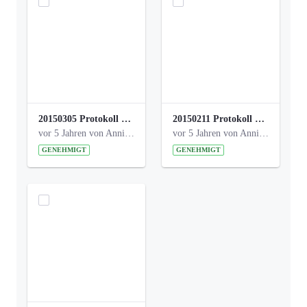
20150305 Protokoll Bismarckplatz _UrbanG_01.pdf
20150211 Protokoll Bismarckplatz_Jugend_02b.pdf
vor 5 Jahren von Anni Schlumberger
vor 5 Jahren von Anni Schlumberger
GENEHMIGT
GENEHMIGT