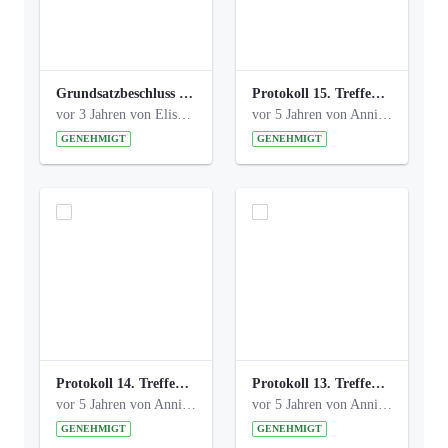
Grundsatzbeschluss Bismarckplatz_440_2021.pdf
Protokoll 15. Treffen 20161006 AG Bismarckplatz.pdf
vor 3 Jahren von Elisa Söll
vor 5 Jahren von Anni Schlumberger
GENEHMIGT
GENEHMIGT
Protokoll 14. Treffen 20160613 AG Bismarckplatz.pdf
Protokoll 13. Treffen 20151130 AG Bismarckplatz.pdf
vor 5 Jahren von Anni Schlumberger
vor 5 Jahren von Anni Schlumberger
GENEHMIGT
GENEHMIGT