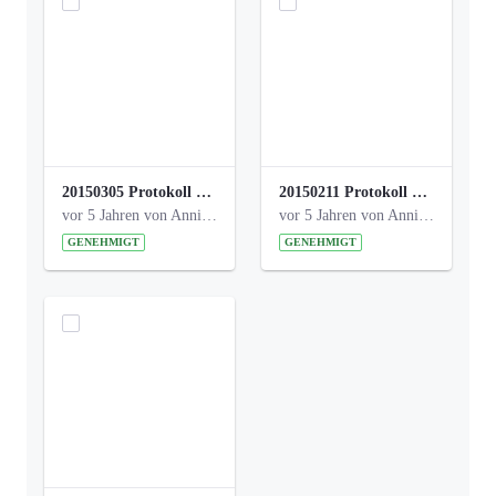
20150305 Protokoll Bismarckplatz _UrbanG_01.pdf
20150211 Protokoll Bismarckplatz_Jugend_02b.pdf
vor 5 Jahren von Anni Schlumberger
vor 5 Jahren von Anni Schlumberger
GENEHMIGT
GENEHMIGT