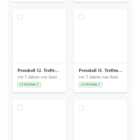
Protokoll 12. Treffen 20150921 AG Bismarckplatz.pdf
Protokoll 11. Treffen 20150901 AG Bismarckplatz.pdf
vor 5 Jahren von Anni Schlumberger
vor 5 Jahren von Anni Schlumberger
GENEHMIGT
GENEHMIGT