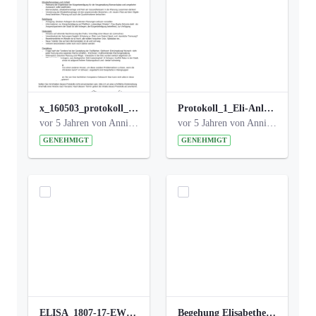
x_160503_protokoll_infoabend.pdf
Protokoll_1_Eli-Anlage_final.pdf
vor 5 Jahren von Anni Schlumberger
vor 5 Jahren von Anni Schlumberger
GENEHMIGT
GENEHMIGT
ELISA_1807-17-EW_BEZIRK-kl_compressed.pdf
Begehung Elisabethenanlage 1.8.17_Protokoll .pdf