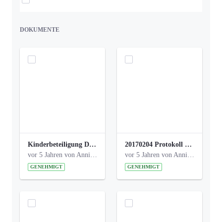
DOKUMENTE
Kinderbeteiligung Dez. 17 _Abstimmung Klettergerüst.pdf
20170204 Protokoll Workshop 2 Promenade Schloßstraße (1).pdf
vor 5 Jahren von Anni Schlumberger
vor 5 Jahren von Anni Schlumberger
GENEHMIGT
GENEHMIGT